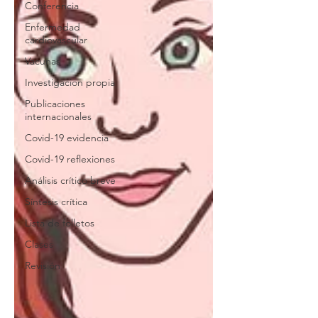
Conferencia
Enfermedad
cardiovascular
Vacunas
Investigacion propia
Publicaciones
internacionales
Covid-19 evidencia
Covid-19 reflexiones
Análisis crítico breve
Síntesis crítica
Lista de folletos
Clases
Revisión