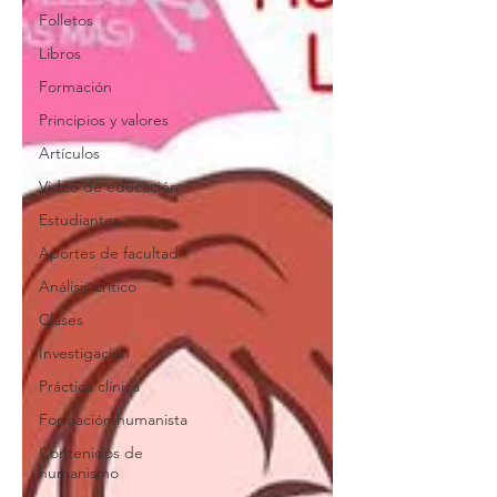
Folletos
Libros
Formación
Principios y valores
Artículos
Video de educación
Estudiantes
Aportes de facultad
Análisis crítico
Clases
Investigación
Práctica clínica
Formación humanista
Contenidos de
humanismo