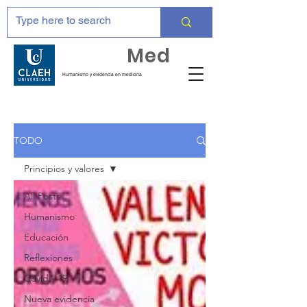
Huma
Med
Humanismo y evidencia en medicina
TODO
Principios y valores
All Posts
Humanismo
Educación
Reflexiones
Covid - 19
Nueva evidencia