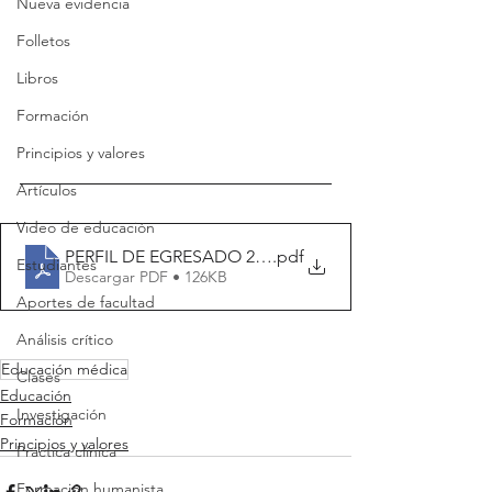
Nueva evidencia
Folletos
Libros
Formación
Principios y valores
Artículos
Video de educación
PERFIL DE EGRESADO 2022
.pdf
Estudiantes
Descargar PDF • 126KB
Aportes de facultad
Análisis crítico
Educación médica
Clases
Educación
Investigación
Formación
Principios y valores
Práctica clínica
Formación humanista