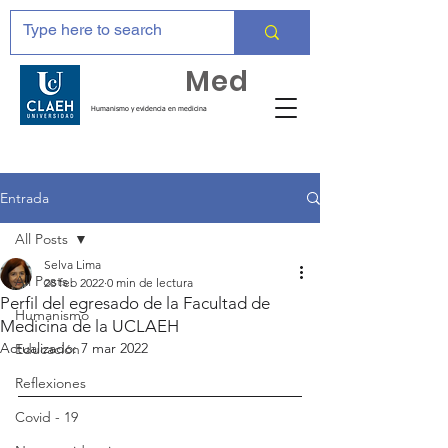
Huma
Med
Humanismo y evidencia en medicina
Entrada
All Posts
Selva Lima
All Posts
28 feb 2022
0 min de lectura
Perfil del egresado de la Facultad de
Humanismo
Medicina de la UCLAEH
Actualizado:
7 mar 2022
Educación
Reflexiones
Covid - 19