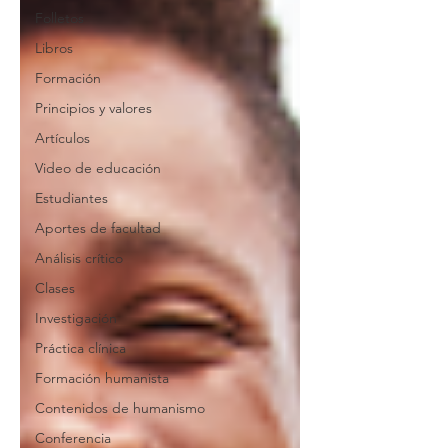
Folletos
Libros
Formación
Principios y valores
Artículos
Video de educación
Estudiantes
Aportes de facultad
Análisis crítico
Clases
Investigación
Práctica clínica
Formación humanista
Contenidos de humanismo
Conferencia