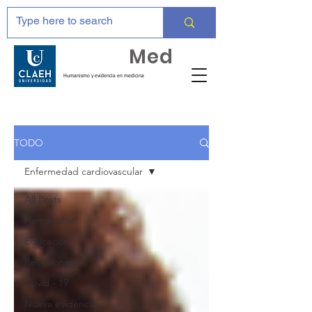
Huma
Med
Humanismo y evidencia en medicina
TODO
Enfermedad cardiovascular
All Posts
Humanismo
Educación
Reflexiones
Covid - 19
Nueva evidencia