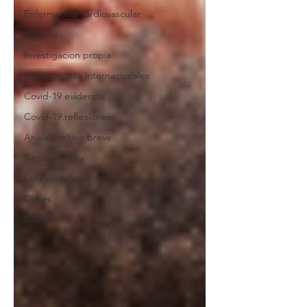
Enfermedad cardiovascular
Vacunas
Investigacion propia
Publicaciones internacionales
Covid-19 evidencia
Covid-19 reflexiones
Análisis crítico breve
Síntesis crítica
Lista de folletos
Clases
Revisión