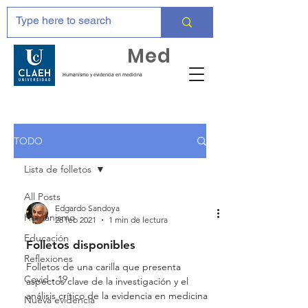
Huma
Med
Humanismo y evidencia en medicina
TODO
Lista de folletos
All Posts
Edgardo Sandoya
Humanismo
28 feb 2021
1 min de lectura
Educación
Folletos disponibles
Reflexiones
Folletos de una carilla que presenta
Covid - 19
aspectos clave de la investigación y el
análisis crítico de la evidencia en medicina
Nueva evidencia