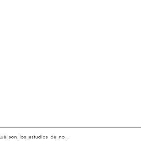
Qué_son_los_estudios_de_no_
.