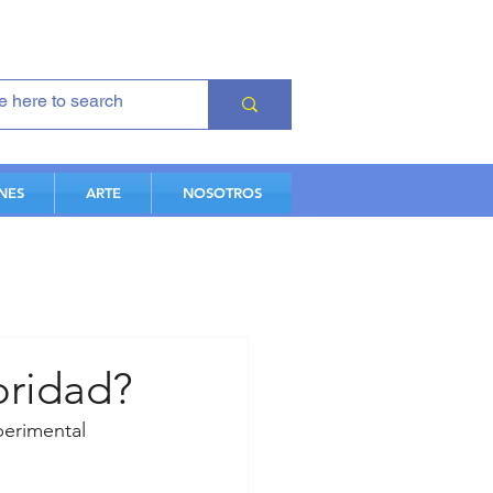
NES
ARTE
NOSOTROS
oridad?
perimental