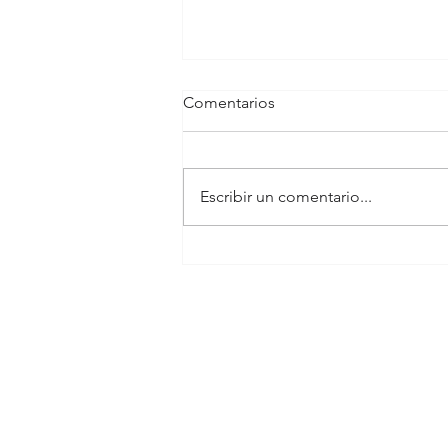
Comentarios
Escribir un comentario...
Vacuna anti VPH y cancer
cérvicouterino