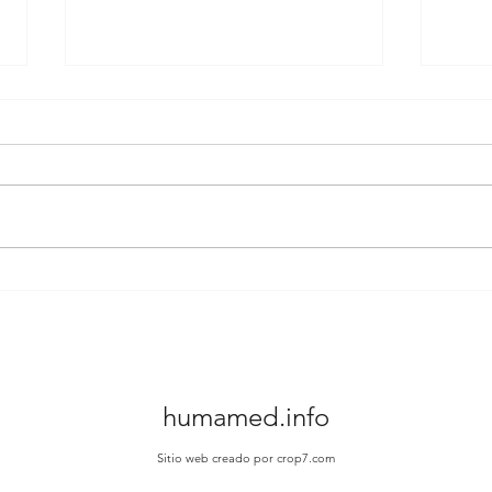
Toma de decisiones
Nive
compartidas en Maldonado
cons
Hosp
humamed.info
Sitio web creado por crop7.com