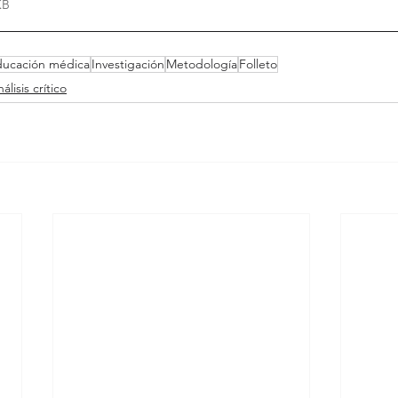
14KB
ducación médica
Investigación
Metodología
Folleto
álisis crítico