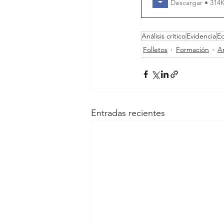
Descargar • 3
Análisis crítico
Evidencia
E
Folletos
Formación
An
Entradas recientes