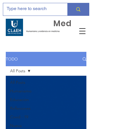
Huma
Med
Humanismo y evidencia en medicina
TODO
All Posts
All Posts
Humanismo
Educación
Reflexiones
Covid - 19
Nueva