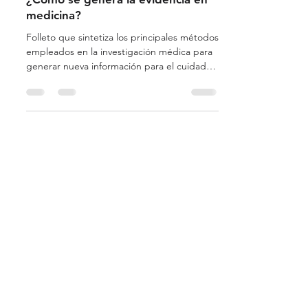
-
28 feb 2021
1 min de lectura
¿Cómo se genera la evidencia en
medicina?
Folleto que sintetiza los principales métodos
empleados en la investigación médica para
generar nueva información para el cuidado
de las...