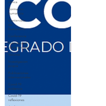
clínica
Formación
humanista
Contenidos
de
humanismo
Conferencia
Enfermedad
cardiovascular
Vacunas
Investigacion
propia
Publicaciones
internacionales
Covid-19
evidencia
Covid-19
reflexiones