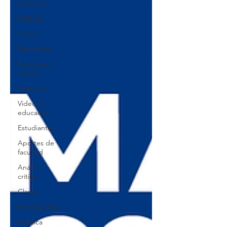
evidencia
Folletos
Libros
Formación
Principios y
valores
Artículos
Video de
educación
Estudiantes
Aportes de
facultad
Análisis
crítico
Clases
Investigación
Práctica