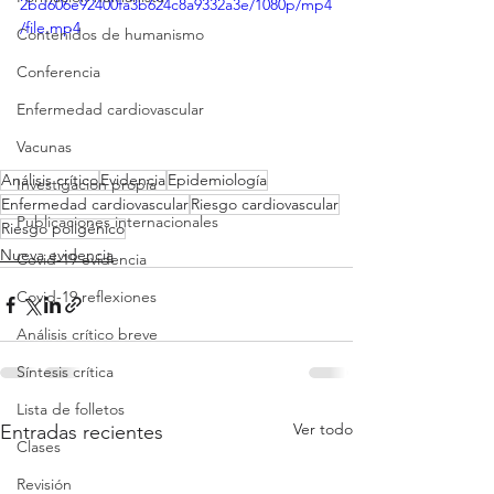
2bd606e92400fa3b624c8a9332a3e/1080p/mp4
/file.mp4
Contenidos de humanismo
Conferencia
Enfermedad cardiovascular
Vacunas
Análisis crítico
Evidencia
Epidemiología
Investigacion propia
Enfermedad cardiovascular
Riesgo cardiovascular
Publicaciones internacionales
Riesgo poligénico
Nueva evidencia
Covid-19 evidencia
Covid-19 reflexiones
Análisis crítico breve
Síntesis crítica
Lista de folletos
Ver todo
Entradas recientes
Clases
Revisión