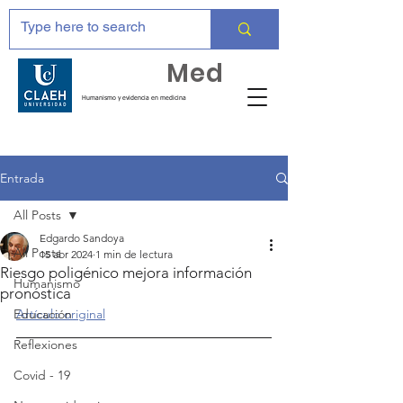
Huma
Med
Humanismo y evidencia en medicina
Entrada
All Posts
Edgardo Sandoya
All Posts
15 abr 2024
1 min de lectura
Riesgo poligénico mejora información
Humanismo
pronóstica
Educación
Artículo original
Reflexiones
Covid - 19