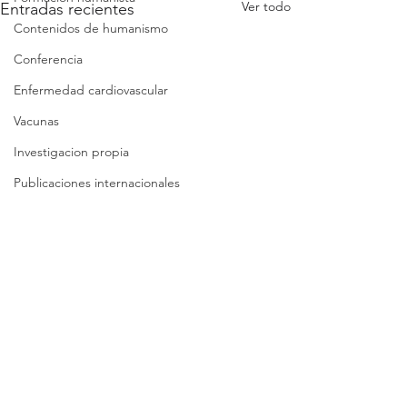
Ver todo
Entradas recientes
Contenidos de humanismo
Conferencia
Enfermedad cardiovascular
Vacunas
Investigacion propia
Publicaciones internacionales
Covid-19 evidencia
Covid-19 reflexiones
Análisis crítico breve
Síntesis crítica
Lista de folletos
Clases
Comentarios
Revisión