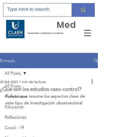
Huma
Med
Humanismo y evidencia en medicina
Entrada
All Posts
25 feb 2021
1 min de lectura
All Posts
¿Qué son los estudios caso-control?
Folleto que resume los aspectos clave de 
Humanismo
este tipo de investigación observacional
Educación
Reflexiones
Covid - 19