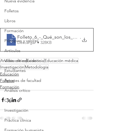
Nueva evidencia
Folletos
Libros
Formación
Folleto_6_-_Qué_son_los_estudios_caso-co
.
Principios y valores
Descargar • 328KB
Artículos
Análisis crítico
Evidencia
Educación médica
Video de educación
Investigación
Metodología
Estudiantes
Educación
Folletos
Aportes de facultad
Formación
Análisis crítico
Clases
Investigación
Práctica clínica
Formación humanista