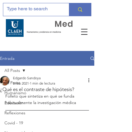
Huma
Med
Humanismo y evidencia en medicina
Entrada
All Posts
Edgardo Sandoya
All Posts
8 feb 2021
1 min de lectura
¿Qué es el contraste de hipótesis?
Humanismo
Folleto que sintetiza en qué se funda 
habitualmente la investigación médica
Educación
Reflexiones
Covid - 19