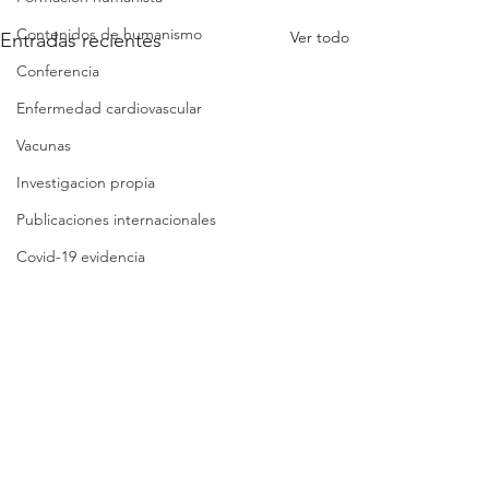
Contenidos de humanismo
Ver todo
Entradas recientes
Conferencia
Enfermedad cardiovascular
Vacunas
Investigacion propia
Publicaciones internacionales
Covid-19 evidencia
Covid-19 reflexiones
Análisis crítico breve
Síntesis crítica
Lista de folletos
Clases
Revisión
Comentarios