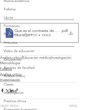
Nueva evidencia
Folletos
Libros
Formación
Que es el contraste de hipotesis
.pdf
Principios y valores
Descargar PDF • 390KB
Artículos
Video de educación
Análisis crítico
Educación médica
Investigación
Estudiantes
Metodología
Aportes de facultad
Folletos
Análisis crítico
Análisis crítico
Investigación
Clases
Investigación
Práctica clínica
Formación humanista