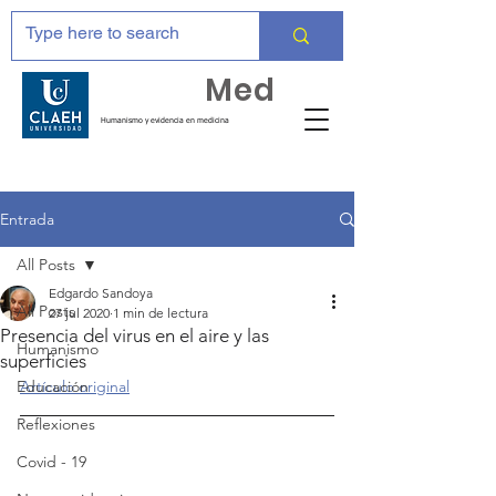
Huma
Med
Humanismo y evidencia en medicina
Entrada
All Posts
Edgardo Sandoya
All Posts
27 jul 2020
1 min de lectura
Presencia del virus en el aire y las
Humanismo
superficies
Educación
Artículo original
Reflexiones
Covid - 19