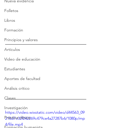
Nueva evidencia
Folletos
Libros
Formación
Principios y valores
Artículos
Video de educación
Estudiantes
Aportes de facultad
Análisis crítico
Clases
Investigación
https://video.wixstatic.com/video/d44563_09
Práctica clínica
218d7c32f242269c479ce4a27287b6/1080p/mp
4/file.mp4
Formación humanista