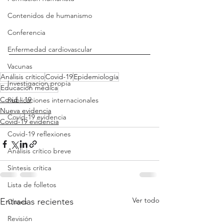
Contenidos de humanismo
Conferencia
Enfermedad cardiovascular
Vacunas
Análisis crítico
Covid-19
Epidemiología
Investigacion propia
Educación médica
Covid - 19
Publicaciones internacionales
Nueva evidencia
Covid-19 evidencia
Covid-19 evidencia
Covid-19 reflexiones
Análisis crítico breve
Síntesis crítica
Lista de folletos
Ver todo
Entradas recientes
Clases
Revisión