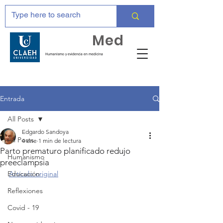
Huma
Med
Humanismo y evidencia en medicina
Entrada
All Posts
Edgardo Sandoya
All Posts
4 ene
1 min de lectura
Parto prematuro planificado redujo
Humanismo
preeclampsia
Educación
Artículo original
Reflexiones
Covid - 19