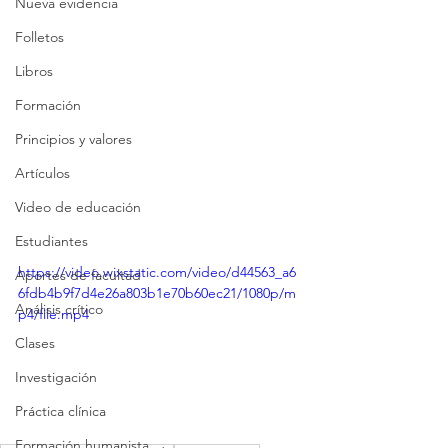
Nueva evidencia
Folletos
Libros
Formación
Principios y valores
Artículos
Video de educación
Estudiantes
https://video.wixstatic.com/video/d44563_a6
Aportes de facultad
6fdb4b9f7d4e26a803b1e70b60ec21/1080p/m
Análisis crítico
p4/file.mp4
Clases
Investigación
Práctica clínica
Formación humanista