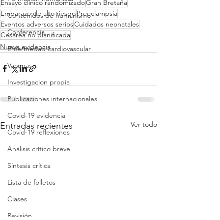
Ensayo clínico randomizado
Gran Bretaña
Embarazo de alto riesgo
Preeclampsia
Contenidos de humanismo
Eventos adversos serios
Cuidados neonatales
Conferencia
Cesárea no planificada
Nueva evidencia
Enfermedad cardiovascular
Vacunas
Investigacion propia
Publicaciones internacionales
Covid-19 evidencia
Ver todo
Entradas recientes
Covid-19 reflexiones
Análisis crítico breve
Síntesis crítica
Lista de folletos
Clases
Revisión