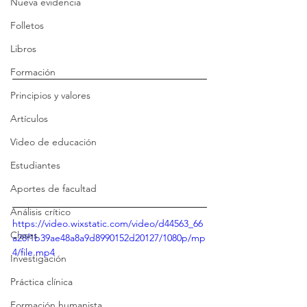
Nueva evidencia
Folletos
Libros
Formación
Principios y valores
Artículos
Video de educación
Estudiantes
Aportes de facultad
Análisis crítico
https://video.wixstatic.com/video/d44563_66
Clases
a28f1b39ae48a8a9d8990152d20127/1080p/mp
4/file.mp4
Investigación
Práctica clínica
Formación humanista