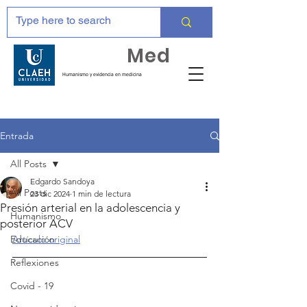
Huma
Med
Humanismo y evidencia en medicina
Entrada
All Posts
Edgardo Sandoya
All Posts
23 dic 2024
1 min de lectura
Presión arterial en la adolescencia y
Humanismo
posterior ACV
Educación
Artículo original
Reflexiones
Covid - 19