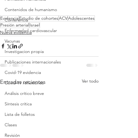
Contenidos de humanismo
Evidencia
Estudio de cohortes
ACV
Adolescentes
Conferencia
Presión arterial
Israel
Enfermedad cardiovascular
Nueva evidencia
Vacunas
Investigacion propia
Publicaciones internacionales
Covid-19 evidencia
Ver todo
Entradas recientes
Covid-19 reflexiones
Análisis crítico breve
Síntesis crítica
Lista de folletos
Clases
Revisión