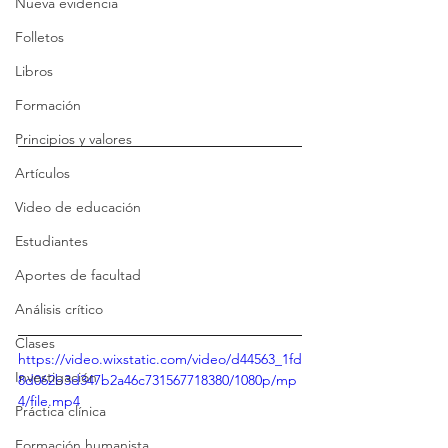
Nueva evidencia
Folletos
Libros
Formación
Principios y valores
Artículos
Video de educación
Estudiantes
Aportes de facultad
Análisis crítico
Clases
https://video.wixstatic.com/video/d44563_1fd
Investigación
8d062b3d347b2a46c731567718380/1080p/mp
4/file.mp4
Práctica clínica
Formación humanista