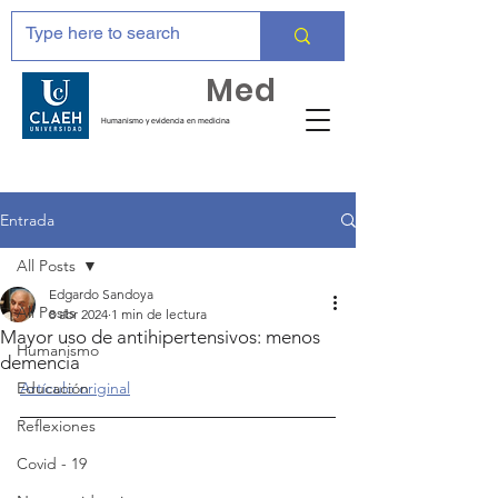
Huma
Med
Humanismo y evidencia en medicina
Entrada
All Posts
Edgardo Sandoya
All Posts
8 abr 2024
1 min de lectura
Mayor uso de antihipertensivos: menos
Humanismo
demencia
Educación
Artículo original
Reflexiones
Covid - 19