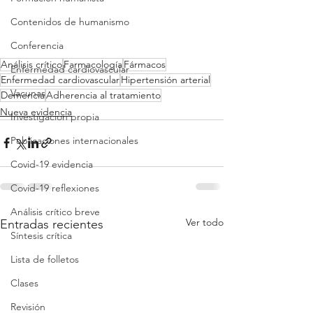
Contenidos de humanismo
Conferencia
Análisis crítico
Farmacología
Fármacos
Enfermedad cardiovascular
Enfermedad cardiovascular
Hipertensión arterial
Vacunas
Demencia
Adherencia al tratamiento
Nueva evidencia
Investigacion propia
Publicaciones internacionales
Covid-19 evidencia
Covid-19 reflexiones
Análisis crítico breve
Ver todo
Entradas recientes
Síntesis crítica
Lista de folletos
Clases
Revisión