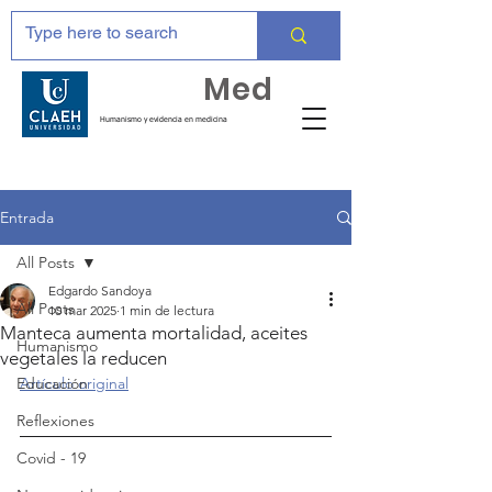
Huma
Med
Humanismo y evidencia en medicina
Entrada
All Posts
Edgardo Sandoya
All Posts
10 mar 2025
1 min de lectura
Manteca aumenta mortalidad, aceites
Humanismo
vegetales la reducen
Educación
Artículo original
Reflexiones
Covid - 19