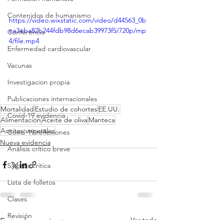
Contenidos de humanismo
https://video.wixstatic.com/video/d44563_0b
ea3eba82b244fdb98d6ecab39973f5/720p/mp
Conferencia
4/file.mp4
Enfermedad cardiovascular
Vacunas
Investigacion propia
Publicaciones internacionales
Mortalidad
Estudio de cohortes
EE.UU.
Covid-19 evidencia
Alimentación
Aceite de oliva
Manteca
Aceites vegetales
Covid-19 reflexiones
Nueva evidencia
Análisis crítico breve
Síntesis crítica
Lista de folletos
Clases
Revisión