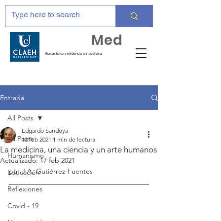
Huma
Med
Humanismo y evidencia en medicina
Entrada
All Posts
Edgardo Sandoya
All Posts
12 feb 2021
1 min de lectura
La medicina, una ciencia y un arte humanos
Humanismo
Actualizado:
17 feb 2021
por J.A. Gutiérrez-Fuentes
Educación
Reflexiones
Covid - 19