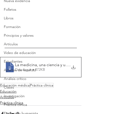
Nueva evidencia
Folletos
Libros
Formación
Principios y valores
Artículos
Video de educación
Estudiantes
La medicina, una ciencia y un arte human
.
Descargar • 472KB
Aportes de facultad
Análisis crítico
Educación médica
Práctica clínica
Clases
Educación
Investigación
Artículos
Práctica clínica
Práctica clínica
Formación humanista