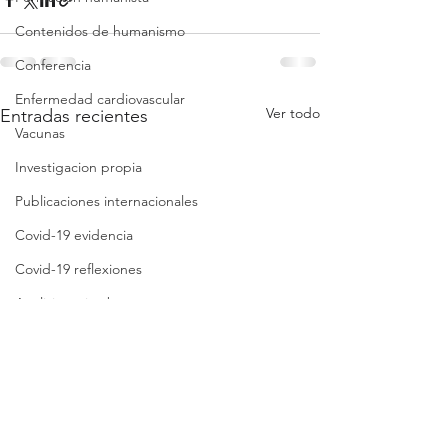
Contenidos de humanismo
Conferencia
Enfermedad cardiovascular
Ver todo
Entradas recientes
Vacunas
Investigacion propia
Publicaciones internacionales
Covid-19 evidencia
Covid-19 reflexiones
Análisis crítico breve
Síntesis crítica
Lista de folletos
Clases
Revisión