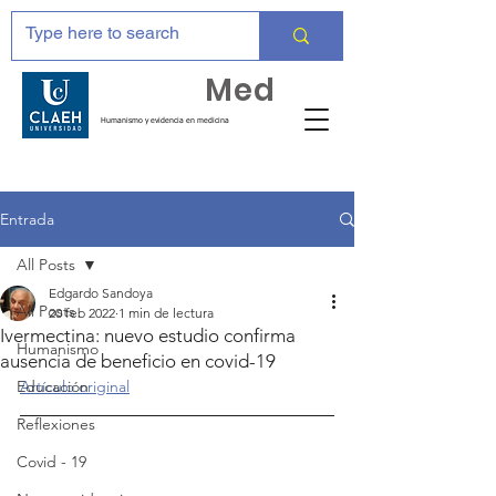
Huma
Med
Humanismo y evidencia en medicina
Entrada
All Posts
Edgardo Sandoya
All Posts
20 feb 2022
1 min de lectura
Ivermectina: nuevo estudio confirma
Humanismo
ausencia de beneficio en covid-19
Educación
Artículo original
Reflexiones
Covid - 19