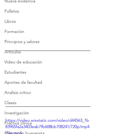
Nueva evidencia
Folletos
Libros
Formación
Principios y valores
Artículos
Video de educación
Estudiantes
Aportes de facultad
Análisis crítico
Clases
Investigación
https://video.wixstatic.com/video/d44563_1b
Práctica clínica
83965fa2a3403eab7fb608bb708241/720p/mp4
/file.mp4
Formación humanista