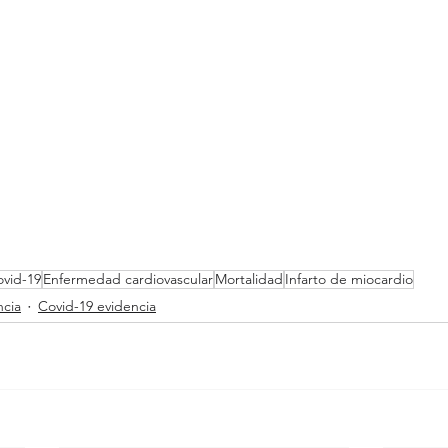
vid-19
Enfermedad cardiovascular
Mortalidad
Infarto de miocardio
ncia
Covid-19 evidencia