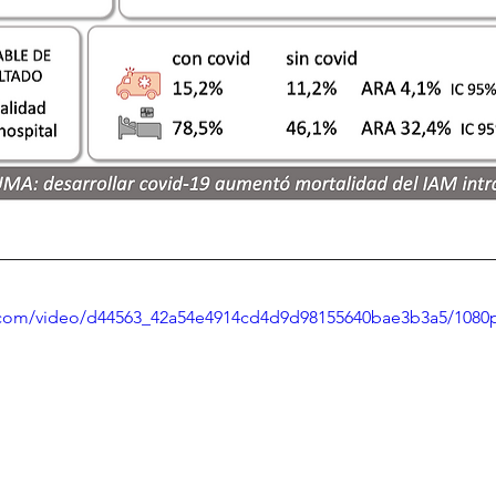
ic.com/video/d44563_42a54e4914cd4d9d98155640bae3b3a5/1080