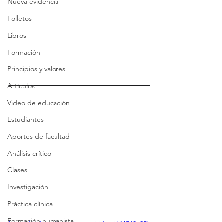
Nueva evidencia
Folletos
Libros
Formación
Principios y valores
Artículos
Video de educación
Estudiantes
Aportes de facultad
Análisis crítico
Clases
Investigación
Práctica clínica
Formación humanista