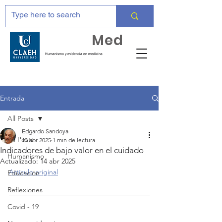
Huma
Med
Humanismo y evidencia en medicina
Entrada
All Posts
Edgardo Sandoya
All Posts
13 abr 2025
1 min de lectura
Indicadores de bajo valor en el cuidado
Humanismo
Actualizado:
14 abr 2025
Artículo original
Educación
Reflexiones
Covid - 19