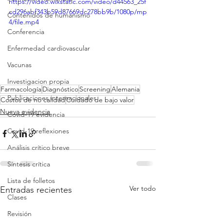
https://video.wixstatic.com/video/d44563_25f
cd296abf343b59d87669dc278bb9b/1080p/mp
Contenidos de humanismo
4/file.mp4
Conferencia
Enfermedad cardiovascular
Vacunas
Investigacion propia
Farmacología
Diagnóstico
Screening
Alemania
Publicaciones internacionales
Costos de no calidad
Cuidado de bajo valor
Nueva evidencia
Covid-19 evidencia
Covid-19 reflexiones
Análisis crítico breve
Síntesis crítica
Lista de folletos
Ver todo
Entradas recientes
Clases
Revisión