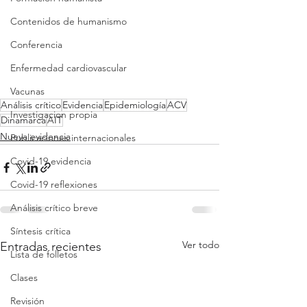
Contenidos de humanismo
Conferencia
Enfermedad cardiovascular
Vacunas
Análisis crítico
Evidencia
Epidemiología
ACV
Investigacion propia
Dinamarca
AIT
Nueva evidencia
Publicaciones internacionales
Covid-19 evidencia
Covid-19 reflexiones
Análisis crítico breve
Síntesis crítica
Ver todo
Entradas recientes
Lista de folletos
Clases
Revisión