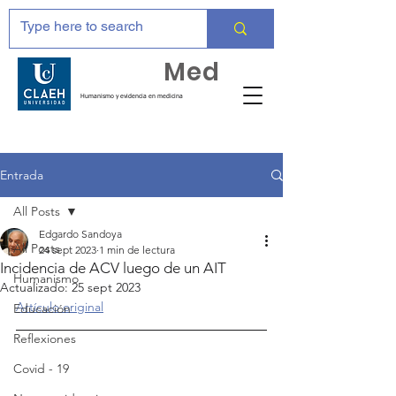
Huma
Med
Humanismo y evidencia en medicina
Entrada
All Posts
Edgardo Sandoya
All Posts
24 sept 2023
1 min de lectura
Incidencia de ACV luego de un AIT
Humanismo
Actualizado:
25 sept 2023
Artículo original
Educación
Reflexiones
Covid - 19