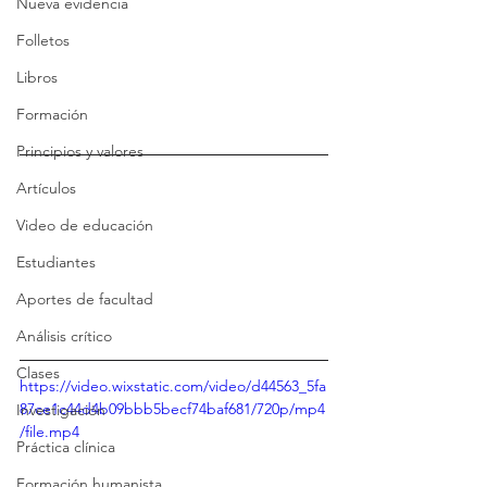
Nueva evidencia
Folletos
Libros
Formación
Principios y valores
Artículos
Video de educación
Estudiantes
Aportes de facultad
Análisis crítico
Clases
https://video.wixstatic.com/video/d44563_5fa
87ce1c44d4b09bbb5becf74baf681/720p/mp4
Investigación
/file.mp4
Práctica clínica
Formación humanista