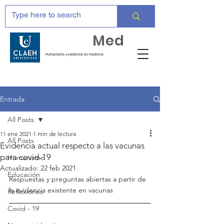
Huma
Med
Humanismo y evidencia en medicina
Entrada
All Posts
11 ene 2021
1 min de lectura
All Posts
Evidencia actual respecto a las vacunas
para covid-19
Humanismo
Actualizado:
22 feb 2021
Educación
Respuestas y preguntas abiertas a partir de 
la evidencia existente en vacunas
Reflexiones
Covid - 19