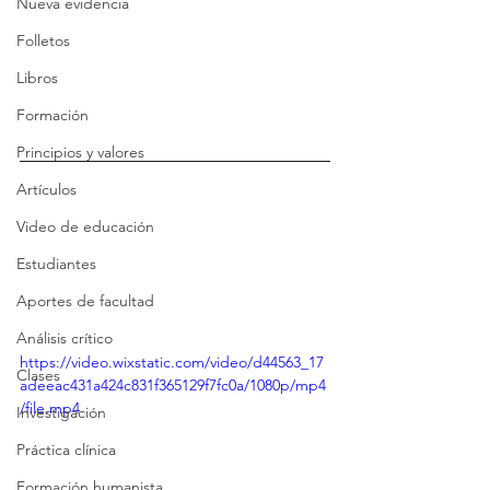
Nueva evidencia
Folletos
Libros
Formación
Principios y valores
Artículos
Video de educación
Estudiantes
Aportes de facultad
Análisis crítico
https://video.wixstatic.com/video/d44563_17
Clases
adeeac431a424c831f365129f7fc0a/1080p/mp4
/file.mp4
Investigación
Práctica clínica
Formación humanista