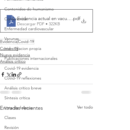
Contenidos de humanismo
Evidencia actual en vacunas
.pdf
Conferencia
Descargar PDF • 322KB
Enfermedad cardiovascular
Vacunas
Evidencia
Covid-19
Investigacion propia
Covid - 19
Nueva evidencia
Publicaciones internacionales
Análisis crítico
Covid-19 evidencia
Covid-19 reflexiones
Análisis crítico breve
Síntesis crítica
Ver todo
Entradas recientes
Lista de folletos
Clases
Revisión