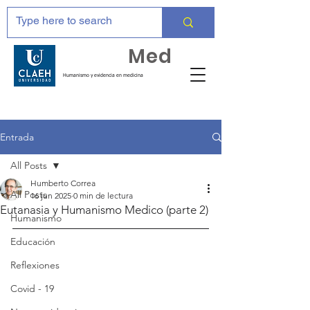
Huma
Med
Humanismo y evidencia en medicina
Entrada
All Posts
Humberto Correa
All Posts
16 jun 2025
0 min de lectura
Eutanasia y Humanismo Medico (parte 2)
Humanismo
Educación
Reflexiones
Covid - 19