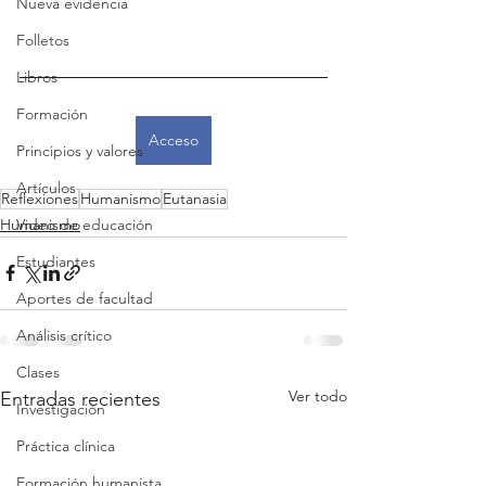
Nueva evidencia
Folletos
Libros
Formación
Acceso
Principios y valores
Artículos
Reflexiones
Humanismo
Eutanasia
Humanismo
Video de educación
Estudiantes
Aportes de facultad
Análisis crítico
Clases
Ver todo
Entradas recientes
Investigación
Práctica clínica
Formación humanista