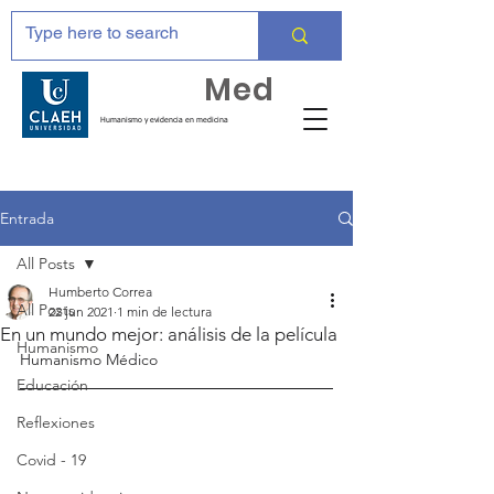
Huma
Med
Humanismo y evidencia en medicina
Entrada
All Posts
Humberto Correa
All Posts
22 jun 2021
1 min de lectura
En un mundo mejor: análisis de la película
Humanismo
Humanismo Médico
Educación
Reflexiones
Covid - 19