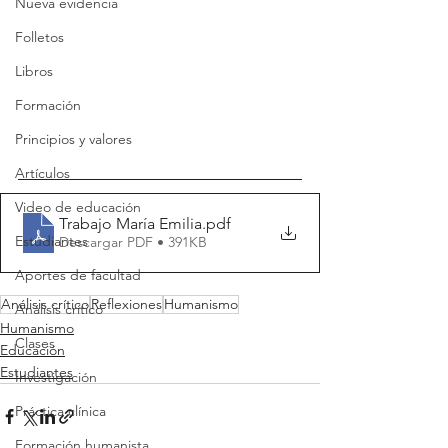
Nueva evidencia
Folletos
Libros
Formación
Principios y valores
Artículos
Video de educación
Trabajo María Emilia
.pdf
Estudiantes
Descargar PDF • 391KB
Aportes de facultad
Análisis crítico
Reflexiones
Humanismo
Análisis crítico
Humanismo
Clases
Educación
Estudiantes
Investigación
Práctica clínica
Formación humanista