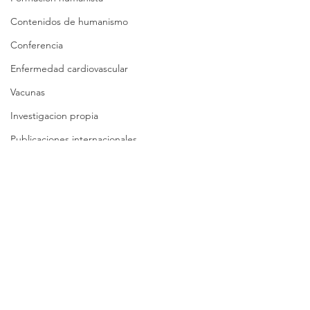
Contenidos de humanismo
Conferencia
Enfermedad cardiovascular
Vacunas
Investigacion propia
Publicaciones internacionales
Covid-19 evidencia
Covid-19 reflexiones
Análisis crítico breve
Síntesis crítica
Lista de folletos
Comentarios
Clases
Revisión