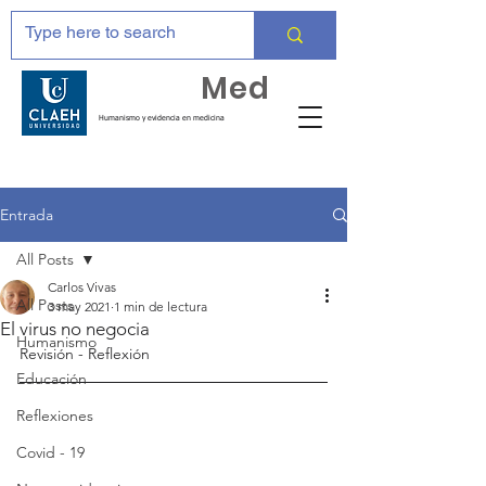
Huma
Med
Humanismo y evidencia en medicina
Entrada
All Posts
Carlos Vivas
All Posts
3 may 2021
1 min de lectura
El virus no negocia
Humanismo
Revisión - Reflexión 
Educación
Reflexiones
Covid - 19