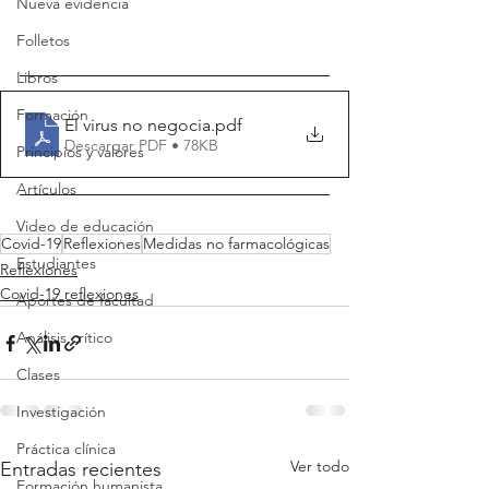
Nueva evidencia
Folletos
Libros
Formación
El virus no negocia
.pdf
Descargar PDF • 78KB
Principios y valores
Artículos
Video de educación
Covid-19
Reflexiones
Medidas no farmacológicas
Estudiantes
Reflexiones
Covid-19 reflexiones
Aportes de facultad
Análisis crítico
Clases
Investigación
Práctica clínica
Ver todo
Entradas recientes
Formación humanista