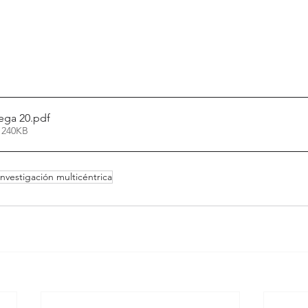
rega 20
.pdf
 240KB
Investigación multicéntrica