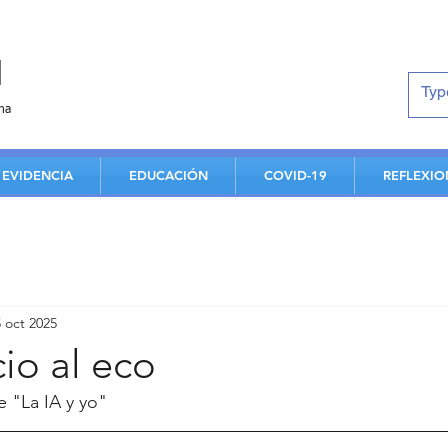
d
na
EVIDENCIA
EDUCACIÓN
COVID-19
REFLEXIO
5 oct 2025
cio al eco
e "La IA y yo"