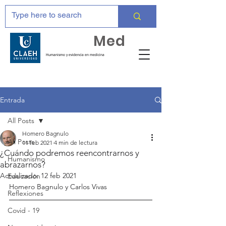
Huma
Med
Humanismo y evidencia en medicina
Entrada
All Posts
Homero Bagnulo
All Posts
11 feb 2021
4 min de lectura
¿Cuándo podremos reencontrarnos y
Humanismo
abrazarnos?
Actualizado:
12 feb 2021
Educación
Homero Bagnulo y Carlos Vivas
Reflexiones
Covid - 19