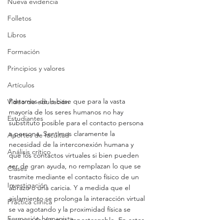
Nueva evidencia
Folletos
Libros
Formación
Principios y valores
Artículos
Partamos de la base que para la vasta 
Video de educación
mayoría de los seres humanos no hay 
Estudiantes
substituto posible para el contacto persona 
a persona. Sentimos claramente la 
Aportes de facultad
necesidad de la interconexión humana y 
Análisis crítico
que los contactos virtuales si bien pueden 
ser de gran ayuda, no remplazan lo que se 
Clases
trasmite mediante el contacto físico de un 
Investigación
abrazo o una caricia. Y a medida que el 
aislamiento se prolonga la interacción virtual 
Práctica clínica
se va agotando y la proximidad física se 
Formación humanista