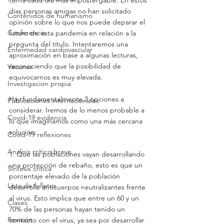
torna cada día más impostergable. En estos 
días personas amigas no han solicitado 
Contenidos de humanismo
opinión sobre lo que nos puede deparar el 
Conferencia
futuro de esta pandemia en relación a la 
pregunta del título. Intentaremos una 
Enfermedad cardiovascular
aproximación en base a algunas lecturas, 
reconociendo que la posibilidad de 
Vacunas
equivocarnos es muy elevada.
Investigacion propia
Hay fundamentalmente 3 opciones a 
Publicaciones internacionales
considerar. Iremos de lo menos probable a 
Covid-19 evidencia
lo que imaginamos como una más cercana 
solución:
Covid-19 reflexiones
Análisis crítico breve
1. Que las poblaciones vayan desarrollando 
una protección de rebaño, esto es que un 
Síntesis crítica
porcentaje elevado de la población 
Lista de folletos
desarrolle anticuerpos neutralizantes frente 
al virus. Esto implica que entre un 60 y un 
Clases
70% de las personas hayan tenido un 
Revisión
contacto con el virus, ya sea por desarrollar 