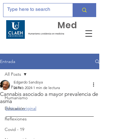
Huma
Med
Humanismo y evidencia en medicina
Entrada
All Posts
Edgardo Sandoya
All Posts
26 feb 2024
1 min de lectura
Cannabis asociado a mayor prevalencia de
Humanismo
asma
Educación
Artículo original
Reflexiones
Covid - 19