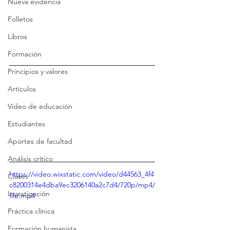
Nueva evidencia
Folletos
Libros
Formación
Principios y valores
Artículos
Video de educación
Estudiantes
Aportes de facultad
Análisis crítico
https://video.wixstatic.com/video/d44563_4f4
Clases
c8200314e4dba9ec3206140a2c7d4/720p/mp4/
Investigación
file.mp4
Práctica clínica
Formación humanista