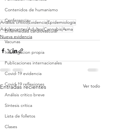
Contenidos de humanismo
Conferencia
Análisis crítico
Evidencia
Epidemiología
Adolescentes
Adultos
Cannabis
Asma
Enfermedad cardiovascular
Nueva evidencia
Vacunas
Investigacion propia
Publicaciones internacionales
Covid-19 evidencia
Covid-19 reflexiones
Ver todo
Entradas recientes
Análisis crítico breve
Síntesis crítica
Lista de folletos
Clases
Revisión