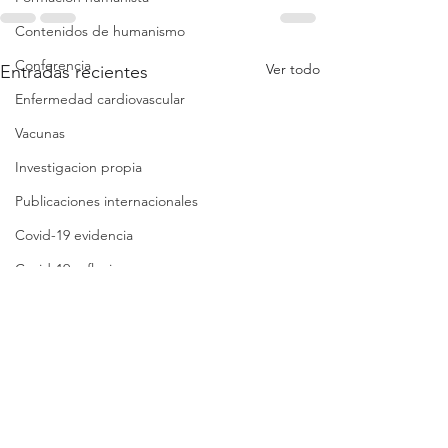
Contenidos de humanismo
Conferencia
Ver todo
Entradas recientes
Enfermedad cardiovascular
Vacunas
Investigacion propia
Publicaciones internacionales
Covid-19 evidencia
Covid-19 reflexiones
Análisis crítico breve
Síntesis crítica
Lista de folletos
Clases
Revisión