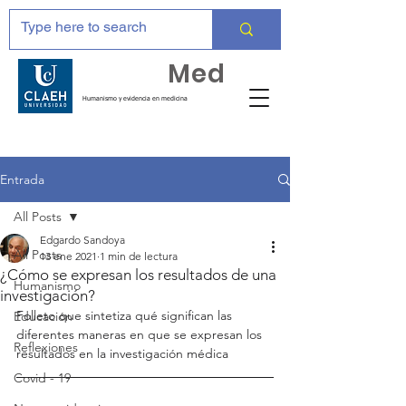
Huma
Med
Humanismo y evidencia en medicina
Entrada
All Posts
Edgardo Sandoya
All Posts
13 ene 2021
1 min de lectura
¿Cómo se expresan los resultados de una
Humanismo
investigación?
Folleto que sintetiza qué significan las 
Educación
diferentes maneras en que se expresan los 
Reflexiones
resultados en la investigación médica 
Covid - 19