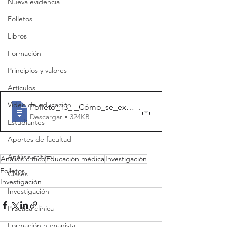
Nueva evidencia
Folletos
Libros
Formación
Principios y valores
Artículos
Video de educación
Folleto_13_-_Cómo_se_expresan_los_result
.
Descargar • 324KB
Estudiantes
Aportes de facultad
Análisis crítico
Análisis crítico
Educación médica
Investigación
Folletos
Clases
Investigación
Investigación
Práctica clínica
Formación humanista