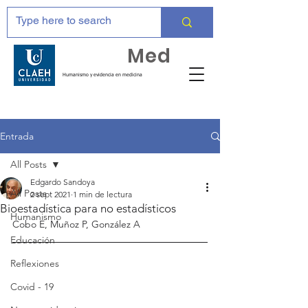
Huma
Med
Humanismo y evidencia en medicina
Entrada
All Posts
Edgardo Sandoya
All Posts
2 sept 2021
1 min de lectura
Bioestadística para no estadísticos
Humanismo
Cobo E, Muñoz P, González A
Educación
Reflexiones
Covid - 19