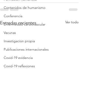
Contenidos de humanismo
Conferencia
Ver todo
Entradas recientes
Enfermedad cardiovascular
Vacunas
Investigacion propia
Publicaciones internacionales
Covid-19 evidencia
Covid-19 reflexiones
Análisis crítico breve
Síntesis crítica
Lista de folletos
Clases
Revisión