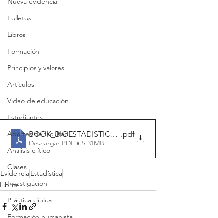
Nueva evidencia
Folletos
Libros
Formación
Principios y valores
Artículos
Video de educación
Estudiantes
Aportes de facultad
BOOK_BIOESTADISTICA_PARA_NO_ESTADISTICOS
.pdf
Descargar PDF • 5.31MB
Análisis crítico
Clases
Evidencia
Estadística
Investigación
Libros
Práctica clínica
Formación humanista