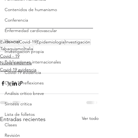
Contenidos de humanismo
Conferencia
Enfermedad cardiovascular
Vacunas
Evidencia
Covid-19
Epidemiología
Investigación
Tabaquismo
Italia
Investigacion propia
Covid - 19
Publicaciones internacionales
Nueva evidencia
Covid-19 evidencia
Covid-19 evidencia
Covid-19 reflexiones
Análisis crítico breve
Síntesis crítica
Lista de folletos
Ver todo
Entradas recientes
Clases
Revisión