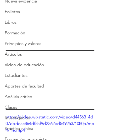
Nueva evidencia
Folletos
Libros
Formación
Principios y valores
Artículos
Video de educación
Estudiantes
Aportes de facultad
Análisis crítico
Clases
https://video.wixstatic.com/video/d44563_4d
Investigación
07ebdcac864df8af9d2362ed549253/1080p/mp
Práctica clínica
4/file.mp4
Formación humanista