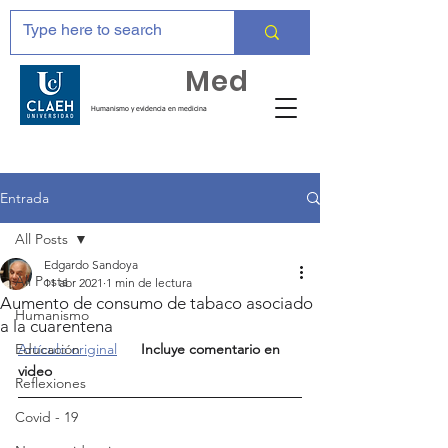
Huma
Med
Humanismo y evidencia en medicina
Entrada
All Posts
Edgardo Sandoya
All Posts
11 abr 2021
1 min de lectura
Aumento de consumo de tabaco asociado
Humanismo
a la cuarentena
Educación
Artículo original
Incluye comentario en 
video
Reflexiones
Covid - 19