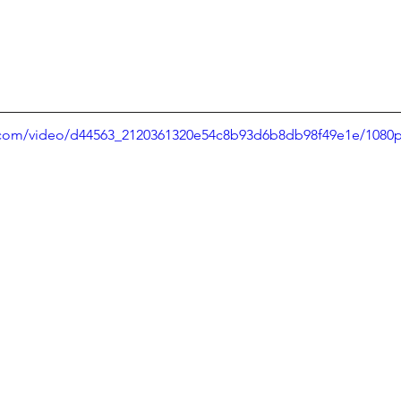
ic.com/video/d44563_2120361320e54c8b93d6b8db98f49e1e/1080