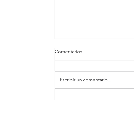
Comentarios
Escribir un comentario...
Costoefectividad de la cirugía
de arterias de MMII