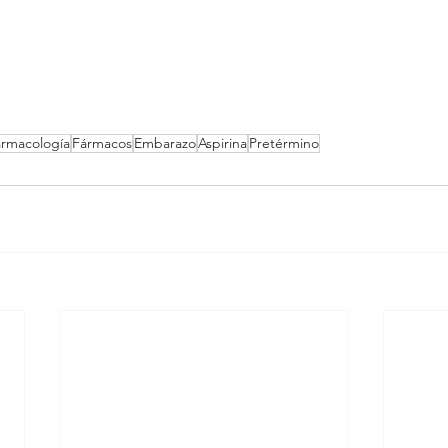
rmacología
Fármacos
Embarazo
Aspirina
Pretérmino