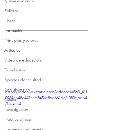
Nueva evidencia
Folletos
Libros
Formación
Principios y valores
Artículos
Video de educación
Estudiantes
Aportes de facultad
Análisis crítico
https://video.wixstatic.com/video/d44563_41f
0964cb48e447cafc845ac86d661dc/1080p/mp4
Clases
/file.mp4
Investigación
Práctica clínica
Formación humanista