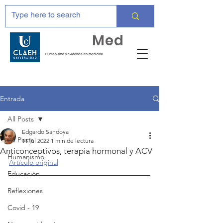
Huma
Med
Humanismo y evidencia en medicina
Entrada
All Posts
Edgardo Sandoya
All Posts
11 jul 2022
1 min de lectura
Anticonceptivos, terapia hormonal y ACV
Humanismo
Artículo original
Educación
Reflexiones
Covid - 19