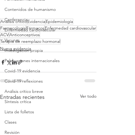
Contenidos de humanismo
Conferencia
Análisis crítico
Evidencia
Epidemiología
Farmacología
Fármacos
Enfermedad cardiovascular
Enfermedad cardiovascular
ACV
Anticonceptivos
Vacunas
Terapia de reemplazo hormonal
Nueva evidencia
Investigacion propia
Publicaciones internacionales
Covid-19 evidencia
Covid-19 reflexiones
Análisis crítico breve
Ver todo
Entradas recientes
Síntesis crítica
Lista de folletos
Clases
Revisión