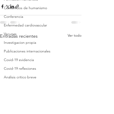
Contenidos de humanismo
Conferencia
Enfermedad cardiovascular
Vacunas
Ver todo
Entradas recientes
Investigacion propia
Publicaciones internacionales
Covid-19 evidencia
Covid-19 reflexiones
Análisis crítico breve
Síntesis crítica
Lista de folletos
Clases
Revisión