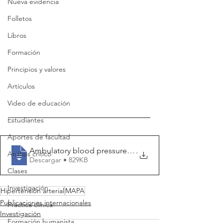
Nueva evidencia
Folletos
Libros
Formación
Principios y valores
Artículos
Video de educación
Estudiantes
Aportes de facultad
Ambulatory blood pressure monitoring in
.
Análisis crítico
Descargar • 829KB
Clases
Investigación
Hipertensión arterial
MAPA
Publicaciones internacionales
Práctica clínica
Investigación
Formación humanista