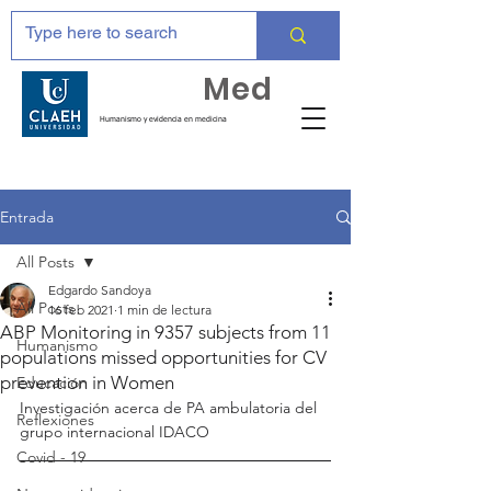
Huma
Med
Humanismo y evidencia en medicina
Entrada
All Posts
Edgardo Sandoya
All Posts
16 feb 2021
1 min de lectura
ABP Monitoring in 9357 subjects from 11
Humanismo
populations missed opportunities for CV
prevention in Women
Educación
Investigación acerca de PA ambulatoria del 
Reflexiones
grupo internacional IDACO 
Covid - 19