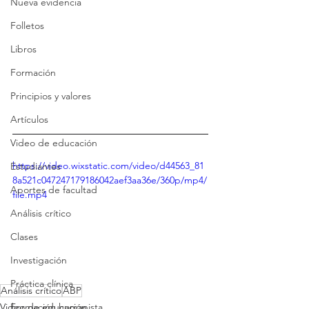
Nueva evidencia
Folletos
Libros
Formación
Principios y valores
Artículos
Video de educación
https://video.wixstatic.com/video/d44563_81
Estudiantes
8a521c047247179186042aef3aa36e/360p/mp4/
Aportes de facultad
file.mp4
Análisis crítico
Clases
Investigación
Práctica clínica
Análisis crítico
ABP
Video de educación
Formación humanista