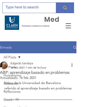
Huma
Med
Humanismo y evidencia en medicina
Entrada
All Posts
Edgardo Sandoya
All Posts
14 feb 2021
1 min de lectura
ABP: aprendizaje basado en problemas
Humanismo
Actualizado:
16 feb 2021
Video de la Universidad de Barcelona 
Educación
referido al aprendizaje basado en problemas
Reflexiones
Covid - 19