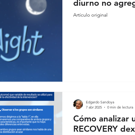
diurno no agre
Artículo original
onales
Covid-19 evidencia
Covid-19 reflexiones
Análisis
Edgardo Sandoya
7 abr 2025
0 min de lectura
Cómo analizar u
RECOVERY dex