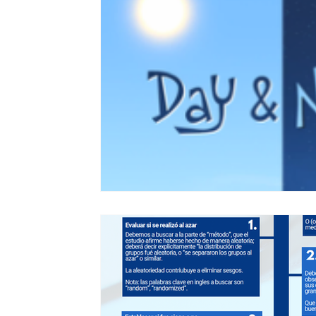
Vacunas
Investigacion propia
Publicaciones internaci
Síntesis crítica
Lista de folletos
Clases