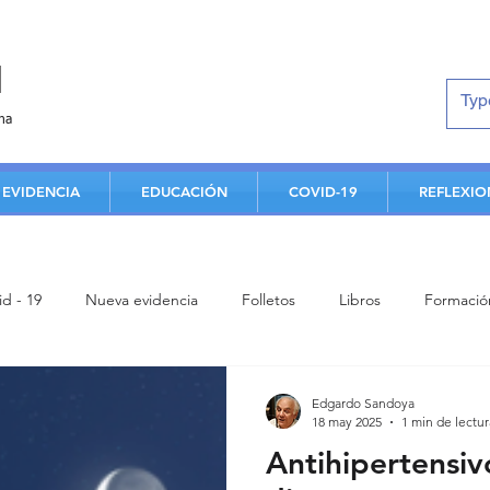
d
na
EVIDENCIA
EDUCACIÓN
COVID-19
REFLEXIO
id - 19
Nueva evidencia
Folletos
Libros
Formació
Estudiantes
Aportes de facultad
Análisis crítico
Clas
Edgardo Sandoya
18 may 2025
1 min de lectur
Antihipertensiv
Contenidos de humanismo
Conferencia
Enfermedad card