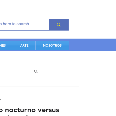
NES
ARTE
NOSOTROS
n
es
a
o nocturno versus
iovascular