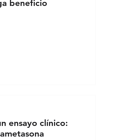
ga beneficio
 crítico breve
n ensayo clínico:
ametasona