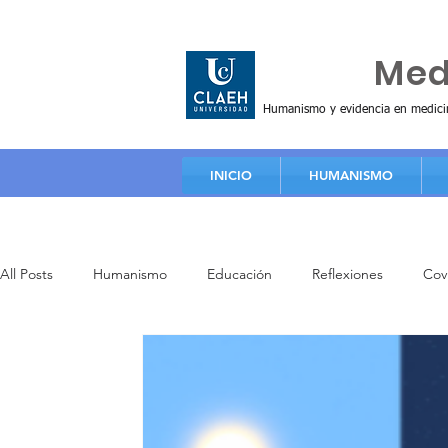
Huma
Me
Humanismo y evidencia en medici
INICIO
HUMANISMO
All Posts
Humanismo
Educación
Reflexiones
Cov
Principios y valores
Artículos
Video de educación
Investigación
Práctica clínica
Formación humanista