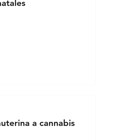
natales
 crítico breve
auterina a cannabis