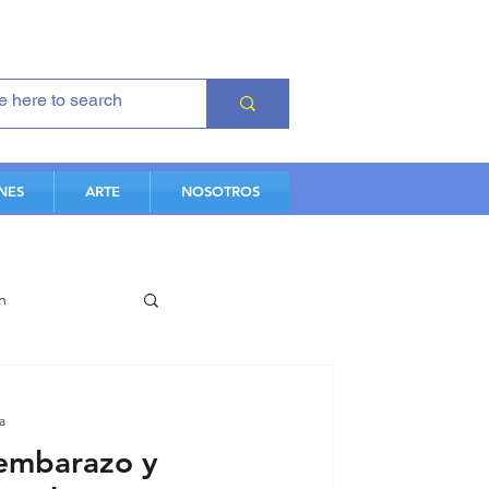
NES
ARTE
NOSOTROS
n
es
a
 embarazo y
iovascular