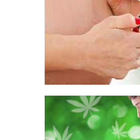
Vacunas
Investigacion propia
Publicaciones internaci
Síntesis crítica
Lista de folletos
Clases