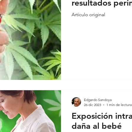
resultados peri
Artículo original
onales
Covid-19 evidencia
Covid-19 reflexiones
Análisis
Edgardo Sandoya
26 dic 2023
1 min de lectura
Exposición intr
daña al bebé