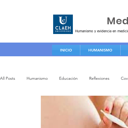
Huma
Me
Humanismo y evidencia en medici
INICIO
HUMANISMO
All Posts
Humanismo
Educación
Reflexiones
Cov
Principios y valores
Artículos
Video de educación
Investigación
Práctica clínica
Formación humanista