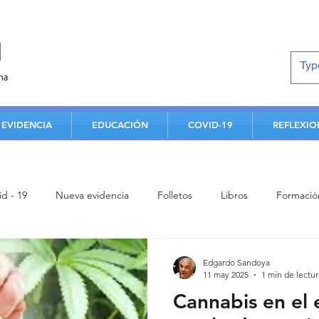
d
na
EVIDENCIA
EDUCACIÓN
COVID-19
REFLEXIO
id - 19
Nueva evidencia
Folletos
Libros
Formació
Estudiantes
Aportes de facultad
Análisis crítico
Clas
Edgardo Sandoya
11 may 2025
1 min de lectur
Cannabis en el
Contenidos de humanismo
Conferencia
Enfermedad card