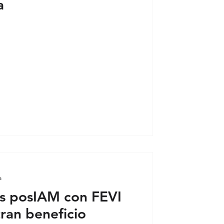
a
 crítico breve
a
s posIAM con FEVI
an beneficio