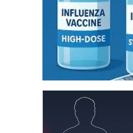
Vacunas
Investigacion propia
Publicaciones internaci
Síntesis crítica
Lista de folletos
Clases