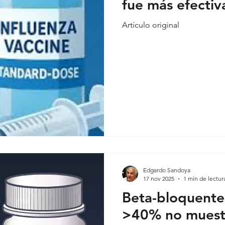
fue más efectiv
Artículo original
onales
Covid-19 evidencia
Covid-19 reflexiones
Análisis
Edgardo Sandoya
17 nov 2025
1 min de lectur
Beta-bloquente
>40% no muestr