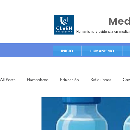
Huma
Me
Humanismo y evidencia en medici
INICIO
HUMANISMO
All Posts
Humanismo
Educación
Reflexiones
Cov
Principios y valores
Artículos
Video de educación
Investigación
Práctica clínica
Formación humanista