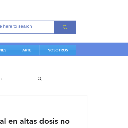
NES
ARTE
NOSOTROS
n
es
al en altas dosis no
iovascular