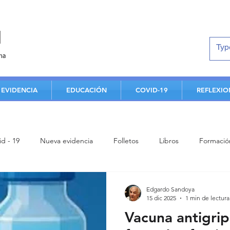
d
na
EVIDENCIA
EDUCACIÓN
COVID-19
REFLEXIO
id - 19
Nueva evidencia
Folletos
Libros
Formació
Estudiantes
Aportes de facultad
Análisis crítico
Clas
Edgardo Sandoya
15 dic 2025
1 min de lectura
Vacuna antigrip
Contenidos de humanismo
Conferencia
Enfermedad card