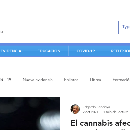
d
na
EVIDENCIA
EDUCACIÓN
COVID-19
REFLEXIO
id - 19
Nueva evidencia
Folletos
Libros
Formació
Estudiantes
Aportes de facultad
Análisis crítico
Clas
Edgardo Sandoya
2 oct 2021
1 min de lectura
El cannabis afec
Contenidos de humanismo
Conferencia
Enfermedad card