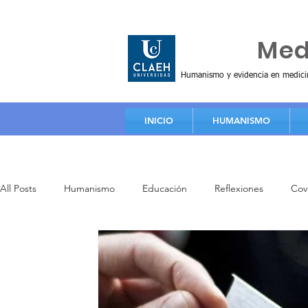
Huma
Me
Humanismo y evidencia en medici
INICIO
HUMANISMO
All Posts
Humanismo
Educación
Reflexiones
Cov
Principios y valores
Artículos
Video de educación
Investigación
Práctica clínica
Formación humanista