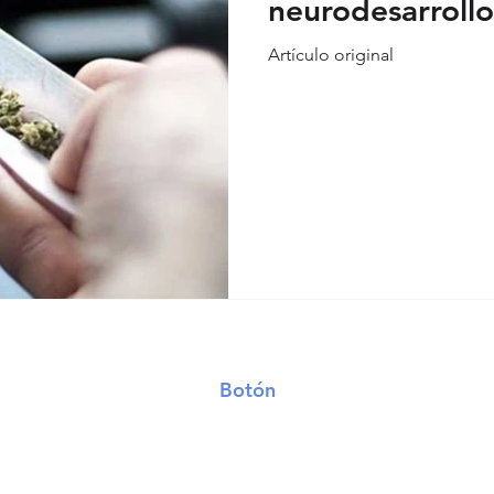
neurodesarrollo
Artículo original
onales
Covid-19 evidencia
Covid-19 reflexiones
Análisis
Botón