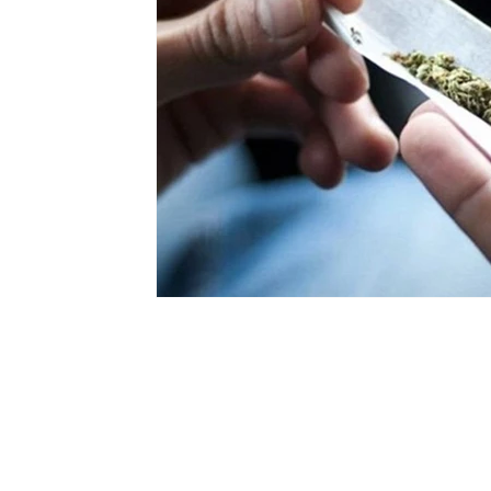
Vacunas
Investigacion propia
Publicaciones internaci
Síntesis crítica
Lista de folletos
Clases