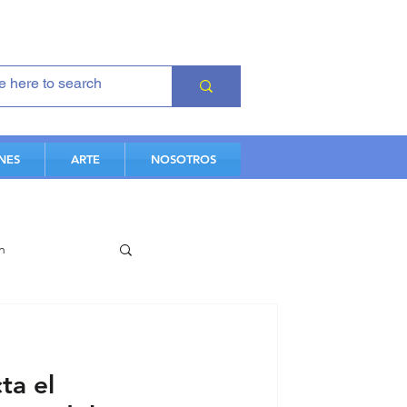
NES
ARTE
NOSOTROS
n
es
ta el
iovascular