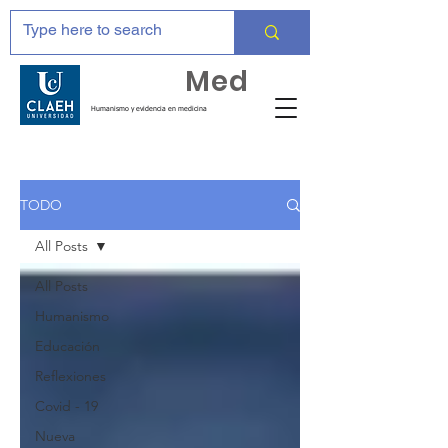
Huma
Med
Humanismo y evidencia en medicina
TODO
All Posts
All Posts
Humanismo
Educación
Reflexiones
Covid - 19
Nueva