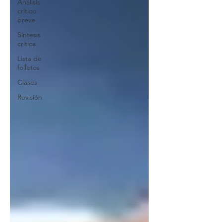
Análisis
crítico
breve
Síntesis
crítica
Lista de
folletos
Clases
Revisión