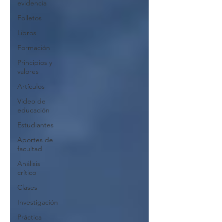
evidencia
Folletos
Libros
Formación
Principios y
valores
Artículos
Video de
educación
Estudiantes
Aportes de
facultad
Análisis
crítico
Clases
Investigación
Práctica