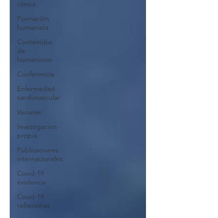
clínica
Formación
humanista
Contenidos
de
humanismo
Conferencia
Enfermedad
cardiovascular
Vacunas
Investigacion
propia
Publicaciones
internacionales
Covid-19
evidencia
Covid-19
reflexiones