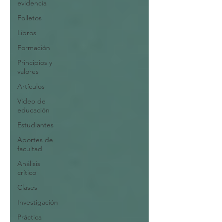
evidencia
Folletos
Libros
Formación
Principios y
valores
Artículos
Video de
educación
Estudiantes
Aportes de
facultad
Análisis
crítico
Clases
Investigación
Práctica