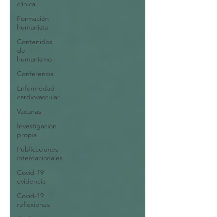
clínica
Formación
humanista
Contenidos
de
humanismo
Conferencia
Enfermedad
cardiovascular
Vacunas
Investigacion
propia
Publicaciones
internacionales
Covid-19
evidencia
Covid-19
reflexiones