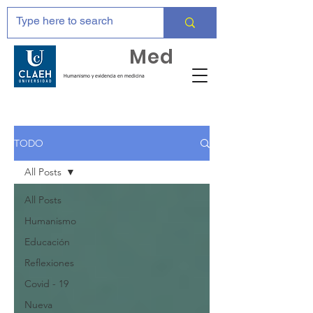
Huma
Med
Humanismo y evidencia en medicina
TODO
All Posts
All Posts
Humanismo
Educación
Reflexiones
Covid - 19
Nueva