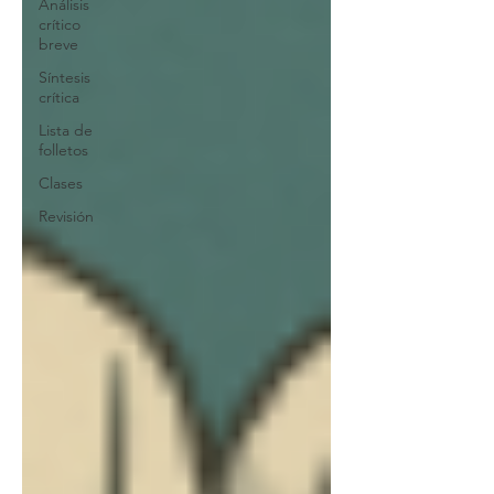
Análisis
crítico
breve
Síntesis
crítica
Lista de
folletos
Clases
Revisión