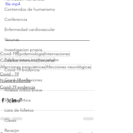
file.mp4
Contenidos de humanismo
Conferencia
Enfermedad cardiovascular
Vacunas
Investigacion propia
Covid-19
Epidemiología
Internaciones
Publicaciones internacionales
Cuidados intensivos
Secuelas
Afecciones psiquiátricas
Afecciones neurológicas
Covid-19 evidencia
Covid - 19
Covid-19 reflexiones
Nueva evidencia
Covid-19 evidencia
Análisis crítico breve
Síntesis crítica
Lista de folletos
Clases
Revisión