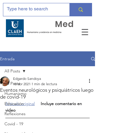
Huma
Med
Humanismo y evidencia en medicina
Entrada
All Posts
Edgardo Sandoya
All Posts
10 abr 2021
1 min de lectura
Eventos neurológicos y psiquiátricos luego
Humanismo
de covid-19
Educación
Artículo original
Incluye comentario en 
video
Reflexiones
Covid - 19