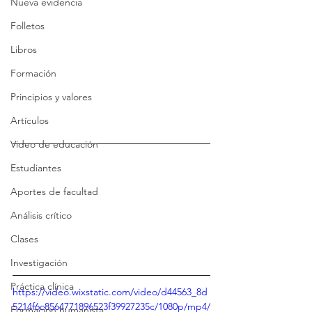
Nueva evidencia
Folletos
Libros
Formación
Principios y valores
Artículos
Video de educación
Estudiantes
Aportes de facultad
Análisis crítico
Clases
Investigación
Práctica clínica
https://video.wixstatic.com/video/d44563_8d
5214f6c8564771896523f39927235c/1080p/mp4/
Formación humanista