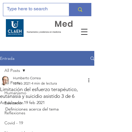
Huma
Med
Humanismo y evidencia en medicina
Entrada
All Posts
Humberto Correa
All Posts
13 feb 2021
4 min de lectura
Limitación del esfuerzo terapéutico,
Humanismo
eutanasia y suicidio asistido 3 de 6
Actualizado:
19 feb 2021
Educación
Definiciones acerca del tema
Reflexiones
Covid - 19