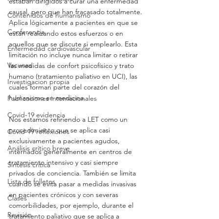
estaban dirigidos a curar una enfermedad 
causal, pero que han fracasado totalmente. 
Contenidos de humanismo
Aplica lógicamente a pacientes en que se 
Conferencia
están realizando estos esfuerzos o en 
aquellos que se discute si emplearlo. Esta 
Enfermedad cardiovascular
limitación no incluye nunca limitar o retirar 
Vacunas
las medidas de confort psicofísico y trato 
humano (tratamiento paliativo en UCI), las 
Investigacion propia
cuales forman parte del corazón del 
humanismo en medicina.
Publicaciones internacionales
Covid-19 evidencia
Nos estamos refiriendo a LET como un 
procedimiento que se aplica casi 
Covid-19 reflexiones
exclusivamente a pacientes agudos, 
Análisis crítico breve
internados generalmente en centros de 
tratamiento intensivo y casi siempre 
Síntesis crítica
privados de conciencia. También se limita 
Lista de folletos
cuando se evita pasar a medidas invasivas 
en pacientes crónicos y con severas 
Clases
comorbilidades, por ejemplo, durante el 
Revisión
tratamiento paliativo que se aplica a 