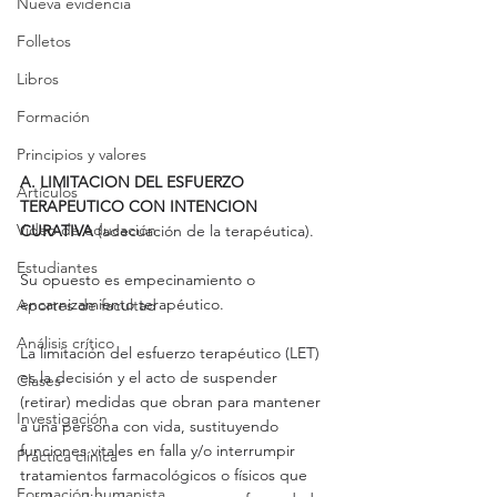
Nueva evidencia
Folletos
Libros
Formación
Principios y valores
A. LIMITACION DEL ESFUERZO 
Artículos
TERAPEUTICO CON INTENCION 
Video de educación
CURATIVA 
(adecuación de la terapéutica). 
Estudiantes
Su opuesto es empecinamiento o 
encarnizamiento terapéutico.
Aportes de facultad
Análisis crítico
La limitación del esfuerzo terapéutico (LET) 
es la decisión y el acto de suspender 
Clases
(retirar) medidas que obran para mantener 
Investigación
a una persona con vida, sustituyendo 
funciones vitales en falla y/o interrumpir 
Práctica clínica
tratamientos farmacológicos o físicos que 
Formación humanista