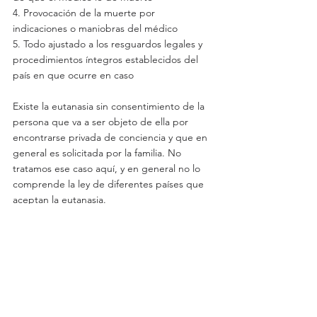
4. Provocación de la muerte por 
indicaciones o maniobras del médico
5. Todo ajustado a los resguardos legales y 
procedimientos íntegros establecidos del 
país en que ocurre en caso
Existe la eutanasia sin consentimiento de la 
persona que va a ser objeto de ella por 
encontrarse privada de conciencia y que en 
general es solicitada por la familia. No 
tratamos ese caso aquí, y en general no lo 
comprende la ley de diferentes países que 
aceptan la eutanasia.
En cuanto al término eutanasia pasiva  (por 
omisión) preferimos sustituir este término 
por el de limitación o adecuación del 
esfuerzo terapéutico con intención curativa, 
que, aunque es más largo, es sumamente 
explícito y su práctica está autorizada por la 
ley en nuestro país y en muchísimos otros y 