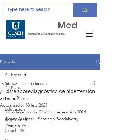
Huma
Med
Humanismo y evidencia en medicina
Entrada
All Posts
15 feb 2021
1 min de lectura
All Posts
¿Existe sobrediagnóstico de hipertensión
arterial?
Humanismo
Actualizado:
18 feb 2021
Educación
Investigación de 2º año, generación 2014: 
Renzo Melissari, Santiago Bordaberry, 
Reflexiones
Daniela Pou
Covid - 19