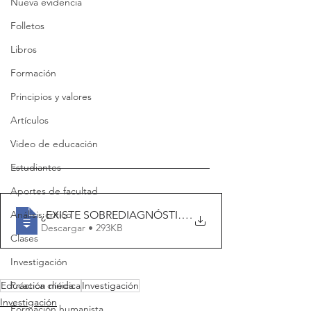
Nueva evidencia
Folletos
Libros
Formación
Principios y valores
Artículos
Video de educación
Estudiantes
Aportes de facultad
¿EXISTE SOBREDIAGNÓSTICO DE HIPERTENSIO
.
Análisis crítico
Descargar • 293KB
Clases
Investigación
Práctica clínica
Educación médica
Investigación
Investigación
Formación humanista