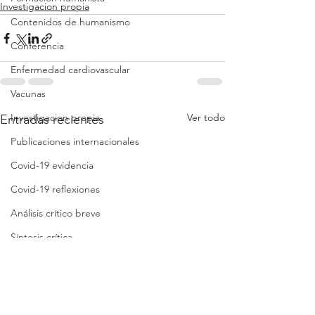
Investigacion propia
Contenidos de humanismo
Conferencia
Enfermedad cardiovascular
Vacunas
Investigacion propia
Ver todo
Entradas recientes
Publicaciones internacionales
Covid-19 evidencia
Covid-19 reflexiones
Análisis crítico breve
Síntesis crítica
Lista de folletos
Clases
Revisión