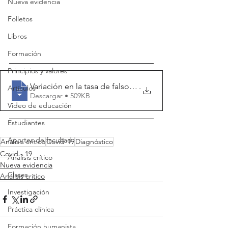
Nueva evidencia
Folletos
Libros
Formación
Principios y valores
Variación en la tasa de falsos negativo
.
Artículos
Descargar • 509KB
Video de educación
Estudiantes
Aportes de facultad
Análisis crítico
Covid-19
Diagnóstico
Covid - 19
Análisis crítico
Nueva evidencia
Clases
Análisis crítico
Investigación
Práctica clínica
Formación humanista