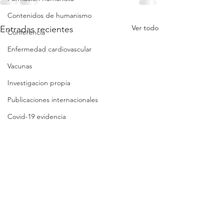
Contenidos de humanismo
Ver todo
Entradas recientes
Conferencia
Enfermedad cardiovascular
Vacunas
Investigacion propia
Publicaciones internacionales
Covid-19 evidencia
Covid-19 reflexiones
Análisis crítico breve
Síntesis crítica
Lista de folletos
Clases
Revisión