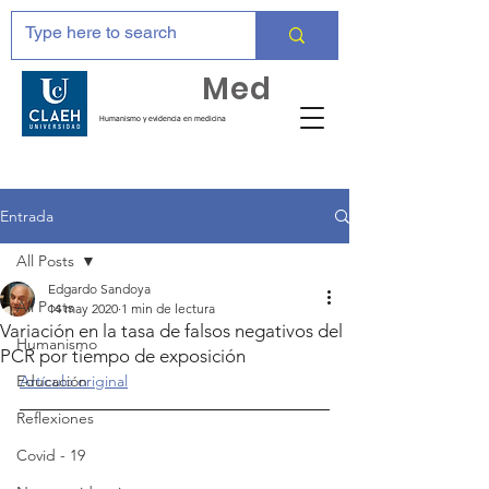
Huma
Med
Humanismo y evidencia en medicina
Entrada
All Posts
Edgardo Sandoya
All Posts
14 may 2020
1 min de lectura
Variación en la tasa de falsos negativos del
Humanismo
PCR por tiempo de exposición
Educación
Artículo original
Reflexiones
Covid - 19