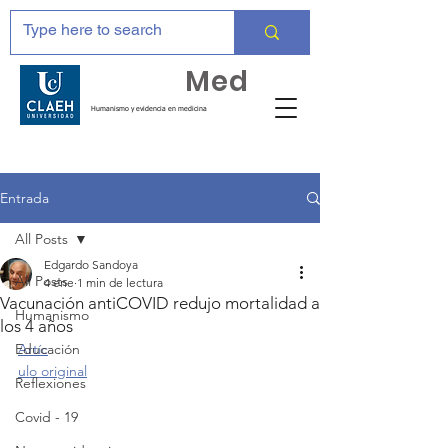
Huma
Med
Humanismo y evidencia en medicina
Entrada
All Posts
Edgardo Sandoya
All Posts
4 ene
1 min de lectura
Vacunación antiCOVID redujo mortalidad a
Humanismo
los 4 años
Educación
Artíc
ulo original
Reflexiones
Covid - 19