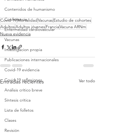
Contenidos de humanismo
Conferencia
Covid-19
Mortalidad
Vacunas
Estudio de cohortes
Adultos
Adultos jóvenes
Francia
Vacuna ARNm
Enfermedad cardiovascular
Nueva evidencia
Vacunas
Investigacion propia
Publicaciones internacionales
Covid-19 evidencia
Covid-19 reflexiones
Ver todo
Entradas recientes
Análisis crítico breve
Síntesis crítica
Lista de folletos
Clases
Revisión