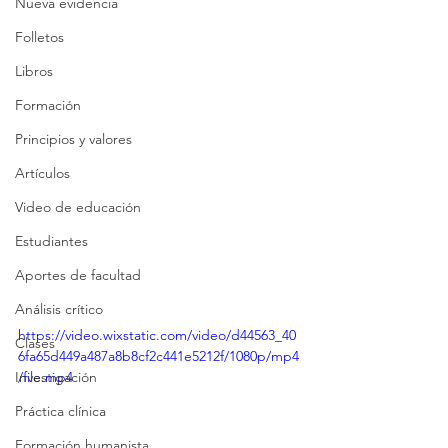
Nueva evidencia
Folletos
Libros
Formación
Principios y valores
Artículos
Video de educación
Estudiantes
Aportes de facultad
Análisis crítico
https://video.wixstatic.com/video/d44563_40
Clases
6fa65d449a487a8b8cf2c441e5212f/1080p/mp4
Investigación
/file.mp4
Práctica clínica
Formación humanista