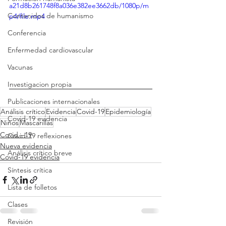
a21d8b261748f8a036e382ee3662db/1080p/m
Contenidos de humanismo
p4/file.mp4
Conferencia
Enfermedad cardiovascular
Vacunas
Investigacion propia
Publicaciones internacionales
Análisis crítico
Evidencia
Covid-19
Epidemiología
Covid-19 evidencia
Niños
Mascarillas
Covid - 19
Covid-19 reflexiones
Nueva evidencia
Análisis crítico breve
Covid-19 evidencia
Síntesis crítica
Lista de folletos
Clases
Revisión