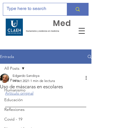
Huma
Med
Humanismo y evidencia en medicina
Entrada
All Posts
Edgardo Sandoya
All Posts
19 oct 2021
1 min de lectura
Uso de máscaras en escolares
Humanismo
Artículo original
Educación
Reflexiones
Covid - 19