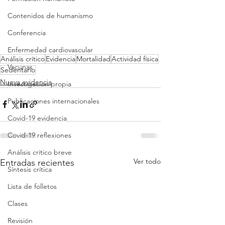
Contenidos de humanismo
Conferencia
Enfermedad cardiovascular
Análisis crítico
Evidencia
Mortalidad
Actividad física
Vacunas
Sedentario
Nueva evidencia
Investigacion propia
Publicaciones internacionales
Covid-19 evidencia
Covid-19 reflexiones
Análisis crítico breve
Ver todo
Entradas recientes
Síntesis crítica
Lista de folletos
Clases
Revisión