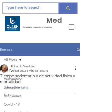
Huma
Med
Humanismo y evidencia en medicina
Entrada
All Posts
Edgardo Sandoya
All Posts
29 oct 2023
1 min de lectura
Tiempo sedentario y de actividad física y
Humanismo
mortalidad
Educación
Artículo original
Reflexiones
Covid - 19