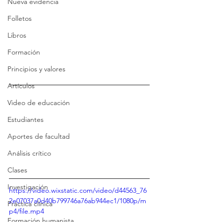
Nueva evidencia
Folletos
Libros
Formación
Principios y valores
Artículos
Video de educación
Estudiantes
Aportes de facultad
Análisis crítico
Clases
Investigación
https://video.wixstatic.com/video/d44563_76
2e07037a0d40b799746a76ab944ec1/1080p/m
Práctica clínica
p4/file.mp4
Formación humanista