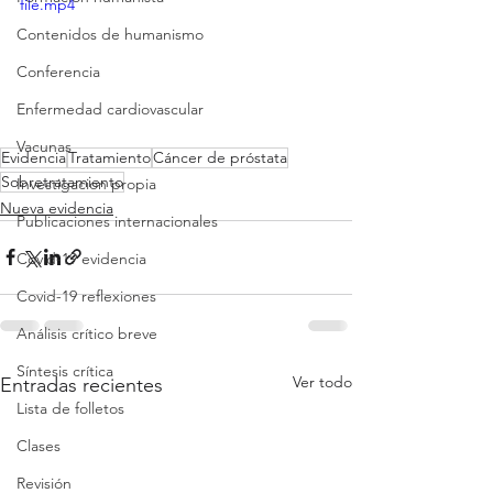
file.mp4
Contenidos de humanismo
Conferencia
Enfermedad cardiovascular
Vacunas
Evidencia
Tratamiento
Cáncer de próstata
Sobretratamiento
Investigacion propia
Nueva evidencia
Publicaciones internacionales
Covid-19 evidencia
Covid-19 reflexiones
Análisis crítico breve
Síntesis crítica
Ver todo
Entradas recientes
Lista de folletos
Clases
Revisión