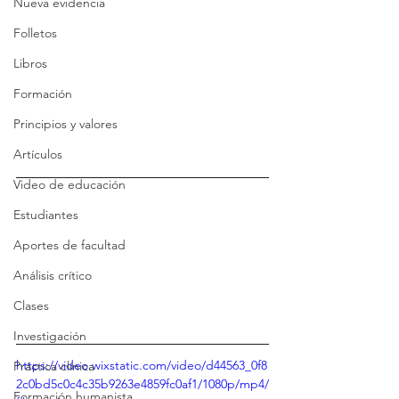
Nueva evidencia
Folletos
Libros
Formación
Principios y valores
Artículos
Video de educación
Estudiantes
Aportes de facultad
Análisis crítico
Clases
Investigación
https://video.wixstatic.com/video/d44563_0f8
Práctica clínica
2c0bd5c0c4c35b9263e4859fc0af1/1080p/mp4/
Formación humanista