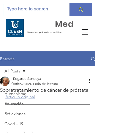
Huma
Med
Humanismo y evidencia en medicina
Entrada
All Posts
Edgardo Sandoya
All Posts
19 nov 2024
1 min de lectura
Sobretratamiento de cáncer de próstata
Humanismo
Artículo original
Educación
Reflexiones
Covid - 19