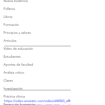
Nueva evidencia
Folletos
Libros
Formación
Principios y valores
Artículos
Video de educación
Estudiantes
Aportes de facultad
Análisis crítico
Clases
Investigación
Práctica clínica
https://video.wixstatic.com/video/d44563_af8
Formación humanista