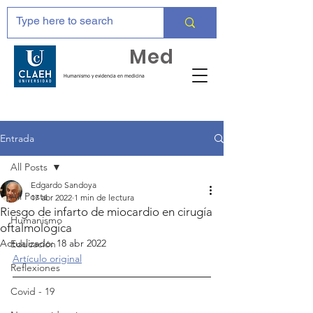
Huma
Med
Humanismo y evidencia en medicina
Entrada
All Posts
Edgardo Sandoya
All Posts
17 abr 2022
1 min de lectura
Riesgo de infarto de miocardio en cirugía
Humanismo
oftalmológica
Actualizado:
18 abr 2022
Educación
Artículo original
Reflexiones
Covid - 19