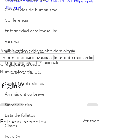
2268da8944046849c5743046d30f2/1080p/mp4/
file.mp4
Contenidos de humanismo
Conferencia
Enfermedad cardiovascular
Vacunas
Análisis crítico
Evidencia
Epidemiología
Investigacion propia
Enfermedad cardiovascular
Infarto de miocardio
Publicaciones internacionales
Cirugía
Cirugía ocular
Nueva evidencia
Covid-19 evidencia
Covid-19 reflexiones
Análisis crítico breve
Síntesis crítica
Lista de folletos
Ver todo
Entradas recientes
Clases
Revisión