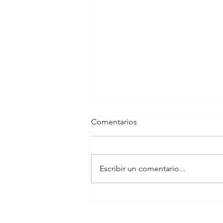
Comentarios
Escribir un comentario...
Costoefectividad de la cirugía
de arterias de MMII