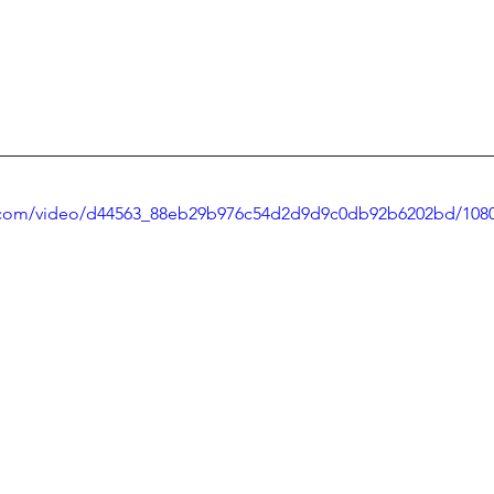
tic.com/video/d44563_88eb29b976c54d2d9d9c0db92b6202bd/108