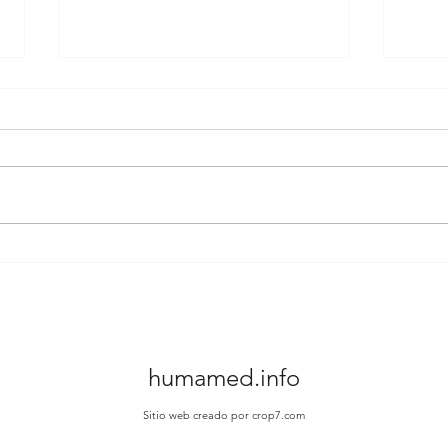
Agotamiento en médicos de
Anti
emergencia
color
humamed.info
Sitio web creado por crop7.com